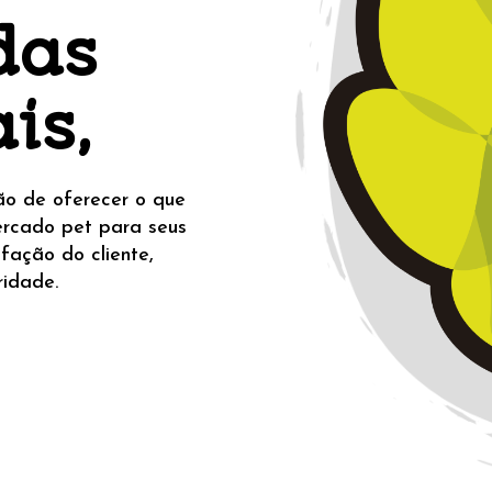
das
is,
o de oferecer o que
ercado pet para seus
sfação do cliente,
ridade.