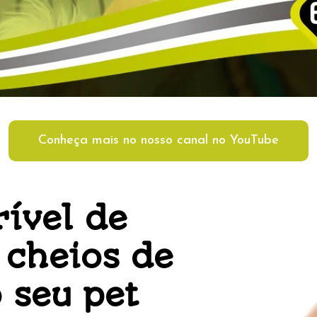
Conheça mais no nosso canal no YouTube
ível de
 cheios de
 seu pet