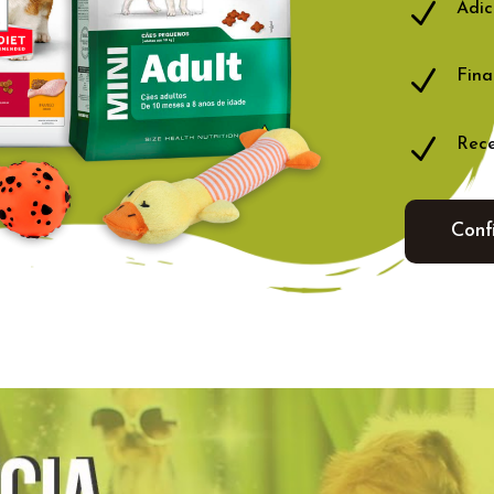
N
Adic
N
Fina
N
Rece
Conf