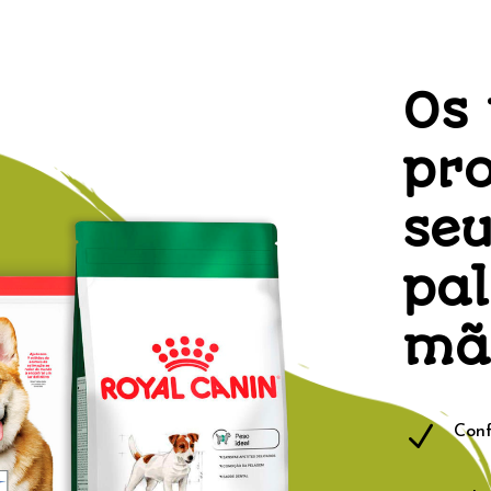
Os
pro
seu
pa
mã
N
Conf